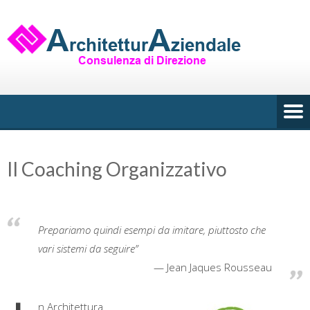
Skip
to
content
Il Coaching Organizzativo
Prepariamo quindi esempi da imitare, piuttosto che
vari sistemi da seguire”
Jean Jaques Rousseau
n Architettura