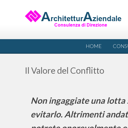
Skip
to
content
HOME
CONS
Il Valore del Conflitto
Non ingaggiate una lotta s
evitarlo. Altrimenti andat
potrete onorevolmente esi