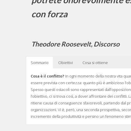
con forza
Theodore Roosevelt, Discorso
Sommario
Obiettivi
Cosa si ottiene
Cosa è il conflitto?
In ogni momento della nostra vita qua
essere prevista con certezza: quanto più è ambizioso l’obiet
Spesso questi ostacoli sono rappresentati dall’opposizion
l’obiettivo, ci si trova così, a dover affrontare dei conflitti
ritiene causa di conseguenze sfavorevoli, partendo dal pre
organizzazioni. Vi è, però, una seconda prospettiva, secon
incremento della produttività e persino un fenomeno sti
Vuole essere uno strumento utile, attraverso il quale comp
Potenziamento del processo di EMPOWERMENT persona