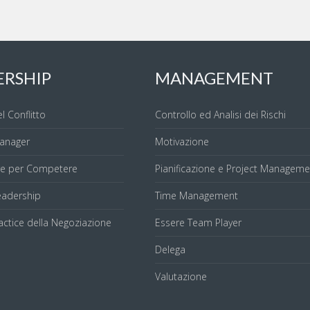
i obiettivi professionali personali.
e relazioni con i colleghi, nella vita professionale, e con i conoscenti
one del conflitto.
are la paura del conflitto, vivendola come una risorsa, un passaggio di
ERSHIP
MANAGEMENT
e oltre nella relazione e raggiungere un nuovo equilibrio e obiettivi.
el Conflitto
Controllo ed Analisi dei Rischi
anager
Motivazione
re per Competere
Pianificazione e Project Manageme
adership
Time Management
actice della Negoziazione
Essere Team Player
Delega
Valutazione