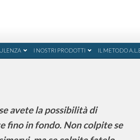
ULENZA
I NOSTRI PRODOTTI
IL METODO A.L.
e avete la possibilità di
e fino in fondo. Non colpite se
mervi, ma se colpite fatelo