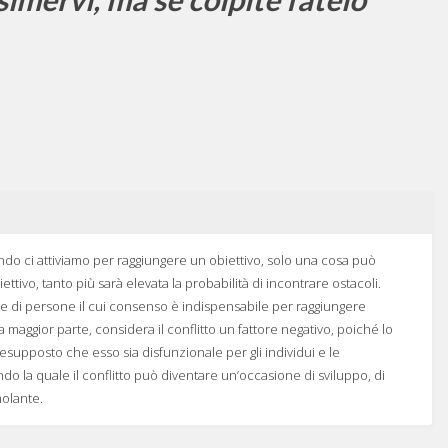
ndo ci attiviamo per raggiungere un obiettivo, solo una cosa può
tivo, tanto più sarà elevata la probabilità di incontrare ostacoli.
e di persone il cui consenso è indispensabile per raggiungere
. La maggior parte, considera il conflitto un fattore negativo, poiché lo
supposto che esso sia disfunzionale per gli individui e le
do la quale il conflitto può diventare un’occasione di sviluppo, di
molante.
rendere il senso e il significato delle dinamiche che sottendono il
le: acquisire maggiore chiarezza del percorso e della direzione