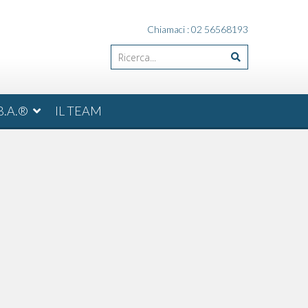
Chiamaci : 02 56568193
B.A.®
IL TEAM