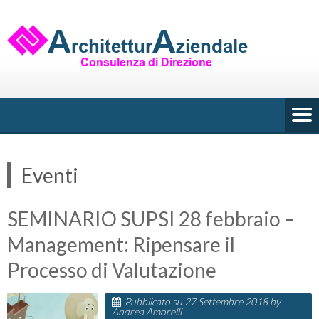
Skip
to
content
Eventi
SEMINARIO SUPSI 28 febbraio –
Management: Ripensare il
Processo di Valutazione
Pubblicato su
27 Settembre 2018
by
Andrea Amorelli