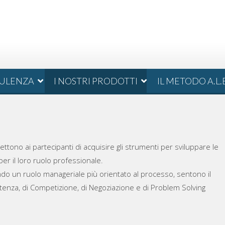
ULENZA
I NOSTRI PRODOTTI
IL METODO A.L.
ttono ai partecipanti di acquisire gli strumenti per sviluppare le
er il loro ruolo professionale.
tendo un ruolo manageriale più orientato al processo, sentono il
enza, di Competizione, di Negoziazione e di Problem Solving