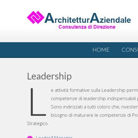
Skip
to
content
HOME
CONS
Leadership
L
e attività formative sulla Leadership perme
competenze di leadership indispensabili p
Sono indirizzati a tutti coloro che, rives
bisogno di maturare le competenze di Pot
Strategico.
Leader&Manager