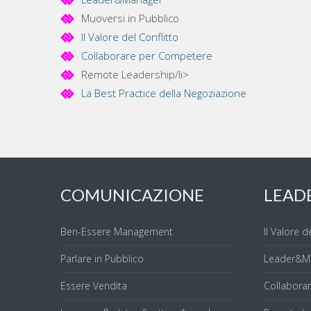
Muoversi in Pubblico
Il Valore del Conflitto
Collaborare per Competere
Remote Leadership/li>
La Best Practice della Negoziazione
COMUNICAZIONE
LEAD
Ben-Essere Management
Il Valore d
Parlare in Pubblico
Leader&M
Essere Vendita
Collabora