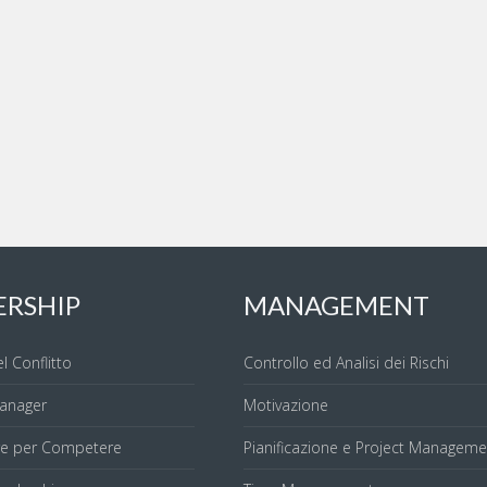
ERSHIP
MANAGEMENT
el Conflitto
Controllo ed Analisi dei Rischi
anager
Motivazione
re per Competere
Pianificazione e Project Manageme