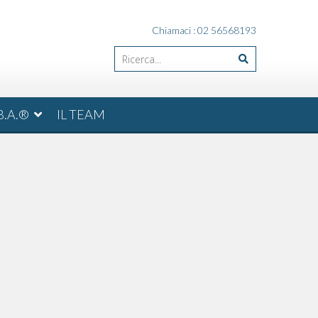
Chiamaci : 02 56568193
B.A.®
IL TEAM